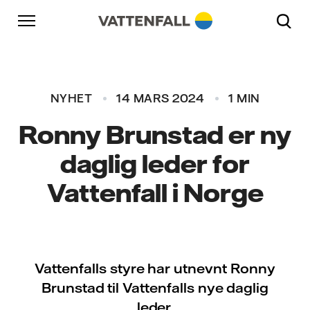
Hopp til innholdet
Gå til hovednavigasjonen
Gå til bunnteksten
Gå til hovednavigasjonen
NYHET
14 MARS 2024
1 MIN
Ronny Brunstad er ny
daglig leder for
Vattenfall i Norge
Vattenfalls styre har utnevnt Ronny
Brunstad til Vattenfalls nye daglig
leder.