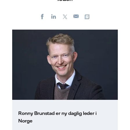
Facebook
LinkedIn
X
Kopier url
E-
post
Ronny Brunstad er ny daglig leder i
Norge