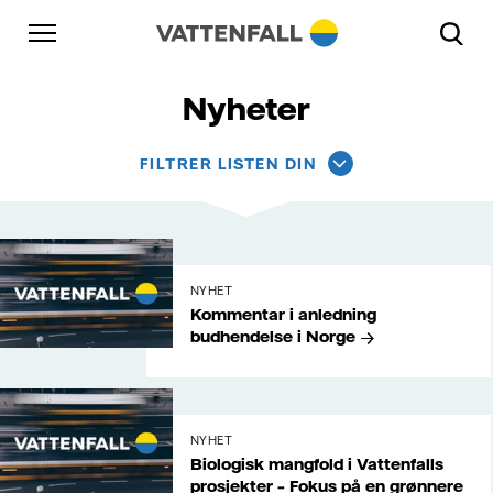
Hopp til innholdet
Gå til hovednavigasjonen
Gå til bunnteksten
Gå til hovednavigasjonen
Nyheter
FILTRER LISTEN DIN
Valgte
filtre:
NYHET
Kommentar i anledning
budhendelse i Norge
NYHET
Biologisk mangfold i Vattenfalls
prosjekter – Fokus på en grønnere